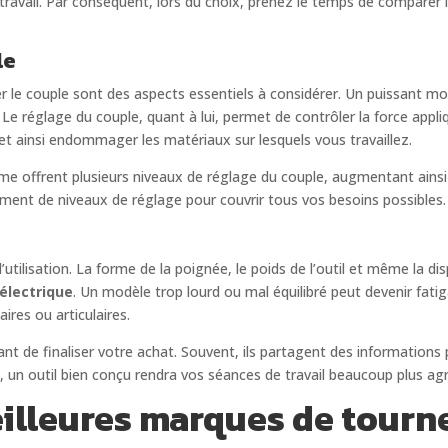
travail. Par conséquent, lors du choix, prenez le temps de comparer l
le
ler le couple sont des aspects essentiels à considérer. Un puissant m
Le réglage du couple, quant à lui, permet de contrôler la force appliq
r et ainsi endommager les matériaux sur lesquels vous travaillez.
 offrent plusieurs niveaux de réglage du couple, augmentant ainsi le
ment de niveaux de réglage pour couvrir tous vos besoins possibles.
d’utilisation. La forme de la poignée, le poids de l’outil et même la
électrique
. Un modèle trop lourd ou mal équilibré peut devenir fati
res ou articulaires.
nt de finaliser votre achat. Souvent, ils partagent des informations 
 un outil bien conçu rendra vos séances de travail beaucoup plus agr
illeures marques de tourne