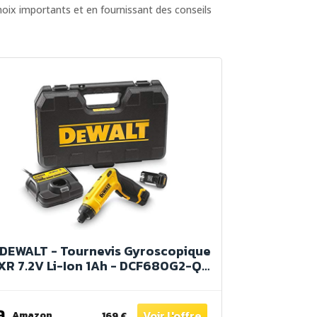
choix importants et en fournissant des conseils
DEWALT - Tournevis Gyroscopique
XR 7.2V Li-Ion 1Ah - DCF680G2-QW
- Tournevis Électrique sans Fil avec
Coffret, 2 Éclairages LED, 2
Batteries / Chargeur - Vitesse 0-
Amazon
169 €