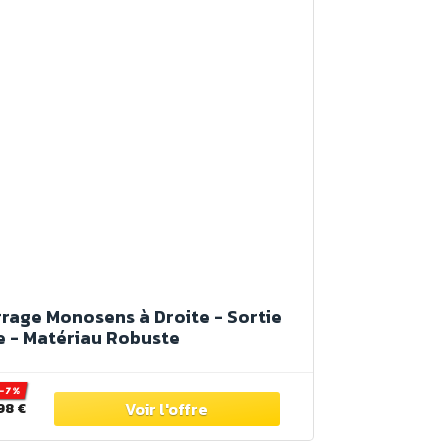
errage Monosens à Droite - Sortie
e - Matériau Robuste
-7%
98 €