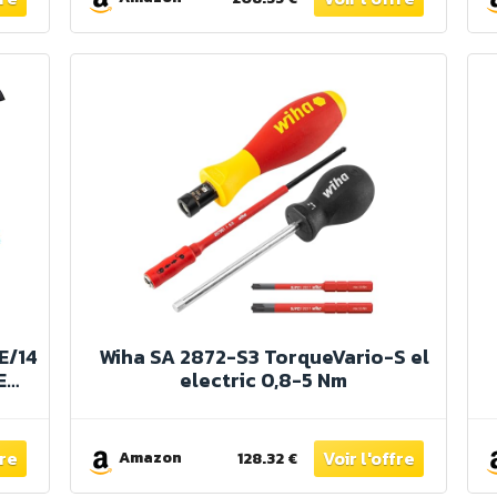
E/14
Wiha SA 2872-S3 TorqueVario-S el
E
electric 0,8-5 Nm
s I
de
Amazon
128.32 €