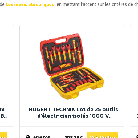
 de
tournevis électriques
, en mettant l’accent sur les critères de 
em
HÖGERT TECHNIK Lot de 25 outils
WB
d'électricien isolés 1000 V
OXX
tournevis manuel, tournevis plat et
XX,
cruciforme, pinces, test de tension,
coffret en plastique
Amazon
208.35 €