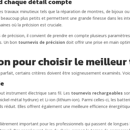
nd chaque détail compte
s travaux minutieux tels que la réparation de montres, de bijoux ou 
 beaucoup plus petits et permettent une grande finesse dans les int
ines où la précision est cruciale.
s
de précision, il convient de prendre en compte plusieurs paramètre
is. Un bon
tournevis de précision
doit offrir une prise en main opti
on pour choisir le meilleur
parfait, certains critères doivent être soigneusement examinés. Voic
ie
t instrument électrique sans fil. Les
tournevis rechargeables
son
ckel-métal hydrure) et Li-ion (lithium-ion). Parmi celles-ci, les batt
ds réduit. Elles offrent également une meilleure efficience énergétiqu
ulièrement important pour les professionnels qui passent de longues 