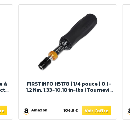
e à
FIRSTINFO H5178 | 1/4 pouce | 0.1-
ct
1.2 Nm, 1.33-10.18 in-lbs | Tournevis
nt
dynamométrique | avec mandrin à
ple,
serrage rapide
is
Amazon
104.9 €