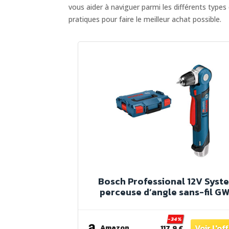
vous aider à naviguer parmi les différents types
pratiques pour faire le meilleur achat possible.
Bosch Professional 12V Syst
perceuse d’angle sans-fil G
12V-10 (avec 1/2 calage L-B
pour accessoires, calage L-BO
-34%
L-BOXX)
Amazon
117.9 €