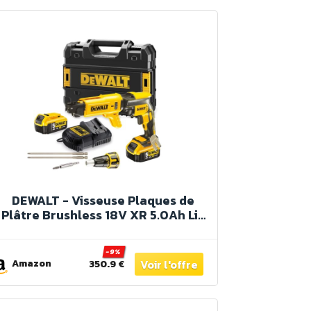
DEWALT - Visseuse Plaques de
Plâtre Brushless 18V XR 5.0Ah Li-
Ion - DCF620P2K-QW - Tournevis
Électrique sans Fil avec 2 Batteries
-9%
et Chargeur - Vitesse à Vide 0-
Amazon
350.9 €
4400tr/min - 435W