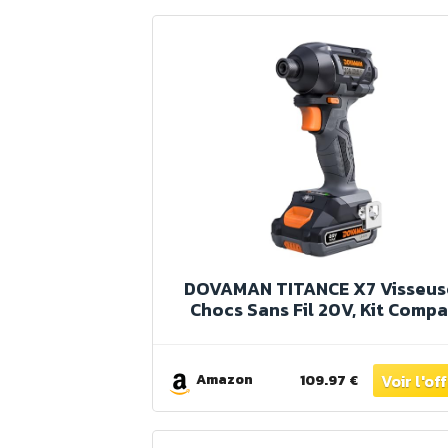
DOVAMAN TITANCE X7 Visseus
Chocs Sans Fil 20V, Kit Compa
Brushless avec Emmancheme
Hexagonal 1/4", 200Nm de Cou
Batterie & Chargeur–Tournev
Amazon
109.97 €
Léger pour Bois, Métal et
Réparations Auto