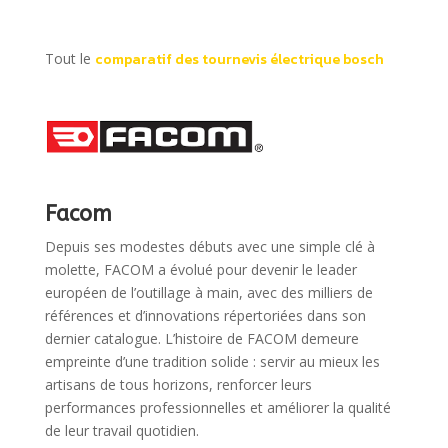
adaptateur de
embouts de
câble non
vissage et
inclus, L-
boite de
Tout le
comparatif des tournevis électrique bosch
BOXX Mini) -
rangement)
Amazon
06039C6000
Exclusive Set
(L x B x H) 182
x 38 x 38 mm
Vert
Facom
Depuis ses modestes débuts avec une simple clé à
molette, FACOM a évolué pour devenir le leader
européen de l’outillage à main, avec des milliers de
références et d’innovations répertoriées dans son
dernier catalogue. L’histoire de FACOM demeure
empreinte d’une tradition solide : servir au mieux les
artisans de tous horizons, renforcer leurs
performances professionnelles et améliorer la qualité
de leur travail quotidien.