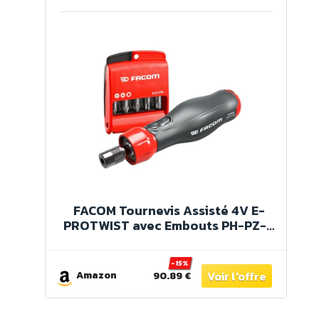
FACOM Tournevis Assisté 4V E-
PROTWIST avec Embouts PH-PZ-6
Pans Torx - Jeu de 12 Pièces -
ATPA4V.J12APB, Noir / Rouge
-15%
Amazon
90.89 €