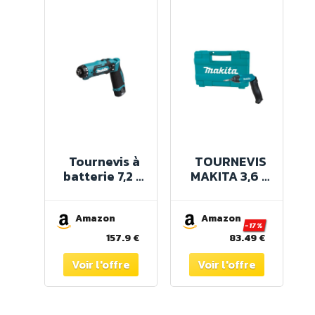
Tournevis à
TOURNEVIS
batterie 7,2 V
MAKITA 3,6 V
Li-Ion (2x1,5
LI-ION 4,5 NM
Ah) 5,6 Nm -
(PRODUIT
Amazon
MAKITA
Amazon
SEUL) -
-17%
DF012DSE
DF001DW
157.9 €
83.49 €