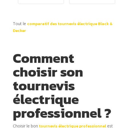
Poignée 3
Positions,
Orange - 1
Boite
Tout le
comparatif des tournevis électrique Black &
Métallique, 20
Embouts De
Decker
Vissage, 1
Chargeur
Comment
choisir son
tournevis
électrique
professionnel ?
Choisir le bon
tournevis électrique professionnel
est