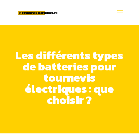
Les différents types
de batteries pour
tournevis
électriques : que
choisir ?